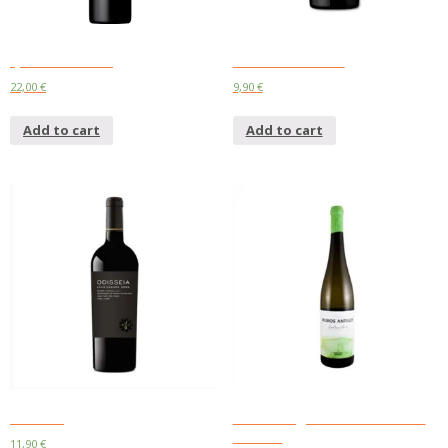
Quinta do Carmo
Evidencia Reserva
22,00
€
9,90
€
Add to cart
Add to cart
Odisseia
Muros Antigos Escolha Anselmo
Mendes
11,90
€