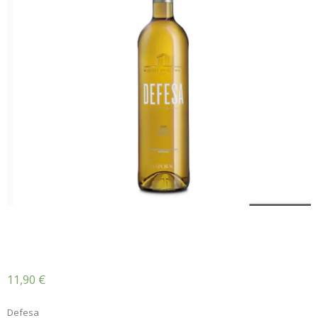
Defesa
11,90
€
Defesa